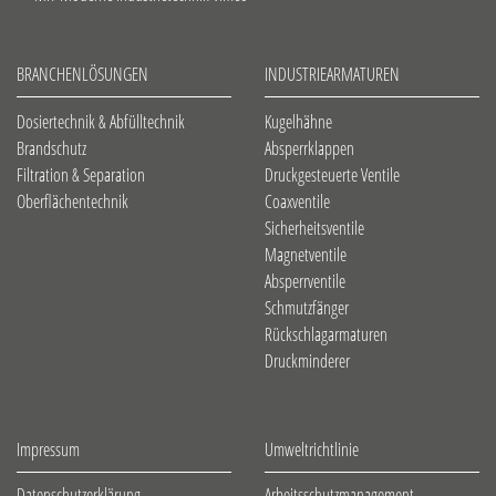
BRANCHENLÖSUNGEN
INDUSTRIEARMATUREN
Dosiertechnik & Abfülltechnik
Kugelhähne
Brandschutz
Absperrklappen
Filtration & Separation
Druckgesteuerte Ventile
Oberflächentechnik
Coaxventile
Sicherheitsventile
Magnetventile
Absperrventile
Schmutzfänger
Rückschlagarmaturen
Druckminderer
Impressum
Umweltrichtlinie
Datenschutzerklärung
Arbeitsschutzmanagement