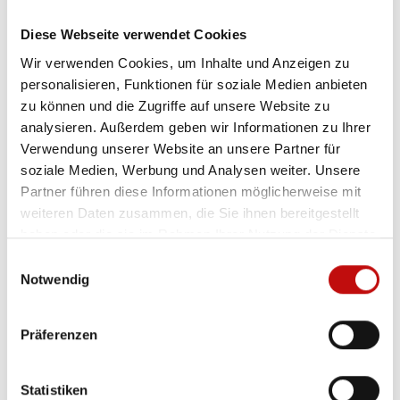
Diese Webseite verwendet Cookies
RÜCKSCHLAGKLAPPE
Wir verwenden Cookies, um Inhalte und Anzeigen zu
personalisieren, Funktionen für soziale Medien anbieten
RSF25 ZWISCHENFLANSCH-RÜCKSCHLAGVENTIL
zu können und die Zugriffe auf unsere Website zu
analysieren. Außerdem geben wir Informationen zu Ihrer
Verwendung unserer Website an unsere Partner für
RSF25 ZWISCHENFLANSCH-RÜCKSCHLAGVENTIL
soziale Medien, Werbung und Analysen weiter. Unsere
Partner führen diese Informationen möglicherweise mit
weiteren Daten zusammen, die Sie ihnen bereitgestellt
RVA01 GERADSITZ-
haben oder die sie im Rahmen Ihrer Nutzung der Dienste
gesammelt haben.
Einwilligungsauswahl
RÜCKSCHLAGVENTIL
Notwendig
RVA04 GERADSITZ-
Präferenzen
RÜCKSCHLAGVENTIL
Statistiken