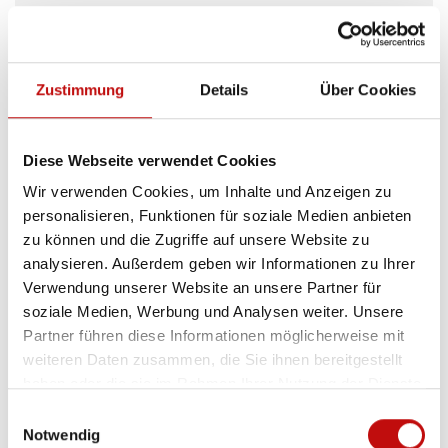
JETZT BEWERBEN ALS
Zustimmung
Details
Über Cookies
ZERSPANUNGSMECHANIKER
(M / W / D)
Diese Webseite verwendet Cookies
Wir verwenden Cookies, um Inhalte und Anzeigen zu
personalisieren, Funktionen für soziale Medien anbieten
zu können und die Zugriffe auf unsere Website zu
analysieren. Außerdem geben wir Informationen zu Ihrer
Verwendung unserer Website an unsere Partner für
soziale Medien, Werbung und Analysen weiter. Unsere
Partner führen diese Informationen möglicherweise mit
JETZT BEWERBEN ALS
weiteren Daten zusammen, die Sie ihnen bereitgestellt
haben oder die sie im Rahmen Ihrer Nutzung der Dienste
LAGERLOGISTIKER
(M / W / D)
gesammelt haben.
Einwilligungsauswahl
Notwendig